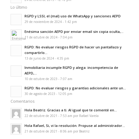
Lo último
RGPD y LSSI, el (mal) uso de WhatsApp y sanciones AEPD
29 de noviembre de 2024 - 1:42 pm
Enésima sanción AEPD por enviar email sin copia oculta,...
11 de octubre de 2024 - 7:04 pm
RGPD: No evaluar riesgos RGPD de hacer un pantallazo y
compartirlo...
13 de junio de 2024 - 4:35 pm
Inmobiliaria incumple RGPD y alega: incompetencia de
AEPD,...
10 de octubre de 2023 - 7:07 am
RGPD: No evaluar riesgos y garantías adicionales ante un...
30 de agosto de 2023 - 12:05 pm
Comentarios
Hola Beatriz. Gracias a ti. Al igual que te comenté en...
22 de octubre de 2021 - 7:53 am por Rafael Varela
Hola Rafael, Si, vi la resolución. Propuse al administrador...
21 de octubre de 2021 - 8:06 am por Beatriz