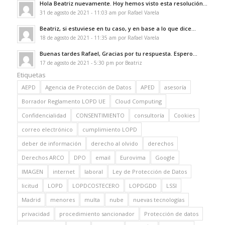
Hola Beatriz nuevamente. Hoy hemos visto esta resolución...
31 de agosto de 2021 - 11:03 am por Rafael Varela
Beatriz, si estuviese en tu caso, y en base a lo que dice...
18 de agosto de 2021 - 11:35 am por Rafael Varela
Buenas tardes Rafael, Gracias por tu respuesta. Espero...
17 de agosto de 2021 - 5:30 pm por Beatriz
Etiquetas
AEPD
Agencia de Protección de Datos
APED
asesoría
Borrador Reglamento LOPD UE
Cloud Computing
Confidencialidad
CONSENTIMIENTO
consultoría
Cookies
correo electrónico
cumplimiento LOPD
deber de información
derecho al olvido
derechos
Derechos ARCO
DPO
email
Eurovima
Google
IMAGEN
internet
laboral
Ley de Protección de Datos
licitud
LOPD
LOPDCOSTECERO
LOPDGDD
LSSI
Madrid
menores
multa
nube
nuevas tecnologías
privacidad
procedimiento sancionador
Protección de datos