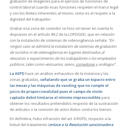
grabación de imágenes para el ejercicio de funciones de
control laboral cuando esas funciones respeten el marco legal
y con los límites inherentes al mismo, como es el respeto a la
dignidad del trabajador.
Grabar esa zona de comedor se hizo sin tener en cuenta lo
dispuesto en el artículo 89.2 de la LOPDGDD, que en relación
con la instalación de sistemas de videovigilancia señala:
“En
ningún caso se admitirá la instalación de sistemas de grabación
de sonidos ni de videovigilancia en lugares destinados al
descanso o esparcimiento de los trabajadores o los empleados
públicos, tales como vestuarios, aseos,
comedores
y análogos”.
La AEPD
hace un análisis exhaustivo de la instancia y las
zonas grabadas
, señalando que se graba un espacio entre
las mesas y las máquinas de vending que no cumple el
juicio de proporcionalidad pues el campo de visión
captado debió limitarse el mínimo imprescindible
para
obtener los resultados pretendidos respecto de la sustracción
de artículos o la comisión de actos ilícitos contra los bienes.
En definitiva, hubo infracción del art. 6 RGPD, respecto a la
licitud del tratamiento (
enlace a la Resolución sancionadora