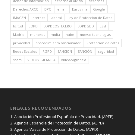
deber de información
derecho al olvido
derechos
Derechos ARCO
DPO
email
Eurovima
Google
IMAGEN
internet
laboral
Ley de Protección de Datos
licitud
LOPD
LOPDCOSTECERO
LOPDGDD
LSSI
Madrid
menores
multa
nube
nuevas tecnologías
privacidad
procedimiento sancionador
Protección de datos
Redes Sociales
RGPD
SANCION
SANCIÓN
seguridad
spam
VIDEOVIGILANCIA
vídeo-vigilancia
ENLACES RECOMENDADOS
1.
Asociación Profesional Española de Privacidad. (APEP)
2.
Agencia Española de Protección de Datos. (AEPD)
3.
Agencia Vasca de Proteccion de Datos. (AVPD)