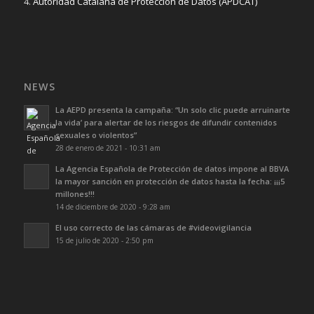
4.
Autoridad Catalana de Protección de Datos (APDCAT)
NEWS
La AEPD presenta la campaña: “Un solo clic puede arruinarte
la vida’ para alertar de los riesgos de difundir contenidos
sexuales o violentos”
28 de enero de 2021 - 10:31 am
La Agencia Española de Protección de datos impone al BBVA
la mayor sanción en protección de datos hasta la fecha: ¡¡¡5
millones!!!
14 de diciembre de 2020 - 9:28 am
El uso correcto de las cámaras de #videovigilancia
15 de julio de 2020 - 2:50 pm