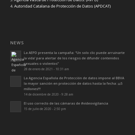
4.
Autoridad Catalana de Protección de Datos (APDCAT)
NEWS
La AEPD presenta la campaña: “Un solo clic puede arruinarte
la vida’ para alertar de los riesgos de difundir contenidos
sexuales o violentos”
28 de enero de 2021 - 10:31 am
La Agencia Española de Protección de datos impone al BBVA
la mayor sanción en protección de datos hasta la fecha: ¡¡¡5
millones!!!
14 de diciembre de 2020 - 9:28 am
El uso correcto de las cámaras de #videovigilancia
15 de julio de 2020 - 2:50 pm