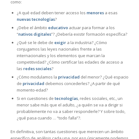
como:
¿A qué edad deben tener acceso los
menores
a esas
nuevas tecnologías
?
¿Debe el ámbito
educativo
actuar para formar a los
“
nativos digitales
”? ¿Debería existir formación específica?
¿Qué se le debe de
exigir
a la industria? ¿Cómo
conjugamos las leyes nacionales frente a las
internacionales y los elementos que marcan la
competitividad? ¿Cómo certificar las edades de acceso a
las
redes sociales
?
¿Cómo modulamos la
privacidad
del menor? ¿Qué espacio
de
privacidad
debemos concederles? ¿A partir de qué
momento-edad?
Si en cuestiones de
tecnologías
, redes sociales, etc., un
menor sabe más que el adulto, ¿a quién se va a dirigir si
probablemente no va a saber responderle? Y sobre todo,
¿qué pasa cuando … “todo falla”?.
En definitiva, son tantas cuestiones que merecen un ámbito
específico de análisis cada una, por eso únicamente podemos