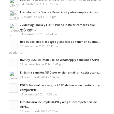
9 de octubre de 2013 - 5:59 am
El vuelo de los Drones. Privacidad y otras implicaciones...
10 de abril de 2014 - 9:15 pm
¿Videovigilancia y LOPD: Puedo instalar cámaras que
enfoquen...
31 de agosto de 2015 - 9:24 am
Redes Sociales II; Riesgos y aspectos a tener en cuenta...
24 de enero de 2013 - 12:12 pm
Lo último
RGPD y LSSI, el (mal) uso de WhatsApp y sanciones AEPD
29 de noviembre de 2024 - 1:42 pm
Enésima sanción AEPD por enviar email sin copia oculta,...
11 de octubre de 2024 - 7:04 pm
RGPD: No evaluar riesgos RGPD de hacer un pantallazo y
compartirlo...
13 de junio de 2024 - 4:35 pm
Inmobiliaria incumple RGPD y alega: incompetencia de
AEPD,...
10 de octubre de 2023 - 7:07 am