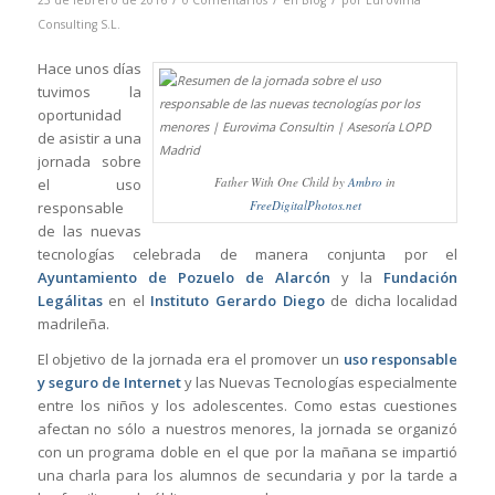
23 de febrero de 2016
0 Comentarios
en
Blog
por
Eurovima
Consulting S.L.
Hace unos días
tuvimos la
oportunidad
de asistir a una
jornada sobre
Father With One Child by
Ambro
in
el uso
FreeDigitalPhotos.net
responsable
de las nuevas
tecnologías celebrada de manera conjunta por el
Ayuntamiento de Pozuelo de Alarcón
y la
Fundación
Legálitas
en el
Instituto Gerardo Diego
de dicha localidad
madrileña.
El objetivo de la jornada era el promover un
uso responsable
y seguro de Internet
y las Nuevas Tecnologías especialmente
entre los niños y los adolescentes. Como estas cuestiones
afectan no sólo a nuestros menores, la jornada se organizó
con un programa doble en el que por la mañana se impartió
una charla para los alumnos de secundaria y por la tarde a