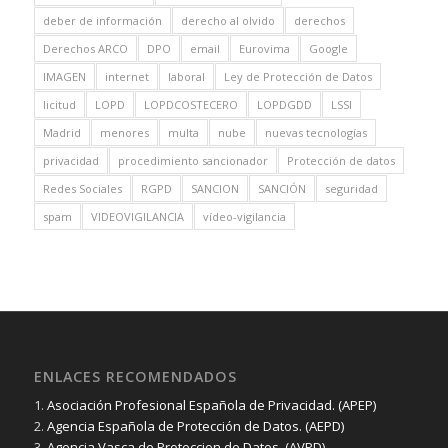
deber de información
derecho al olvido
derechos
Derechos ARCO
DPO
email
Eurovima
Google
IMAGEN
internet
laboral
Ley de Protección de Datos
licitud
LOPD
LOPDCOSTECERO
LOPDGDD
LSSI
Madrid
menores
multa
nube
nuevas tecnologías
privacidad
procedimiento sancionador
Protección de datos
Redes Sociales
RGPD
SANCION
SANCIÓN
seguridad
spam
VIDEOVIGILANCIA
vídeo-vigilancia
ENLACES RECOMENDADOS
1.
Asociación Profesional Española de Privacidad. (APEP)
2.
Agencia Española de Protección de Datos. (AEPD)
3.
Agencia Vasca de Proteccion de Datos. (AVPD)