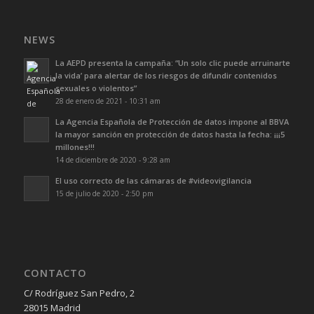
NEWS
La AEPD presenta la campaña: “Un solo clic puede arruinarte
la vida’ para alertar de los riesgos de difundir contenidos
sexuales o violentos”
28 de enero de 2021 - 10:31 am
La Agencia Española de Protección de datos impone al BBVA
la mayor sanción en protección de datos hasta la fecha: ¡¡¡5
millones!!!
14 de diciembre de 2020 - 9:28 am
El uso correcto de las cámaras de #videovigilancia
15 de julio de 2020 - 2:50 pm
CONTACTO
C/ Rodríguez San Pedro, 2
28015 Madrid