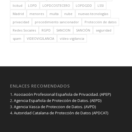
licitud
LOPD
LOPDCOSTECERO
LOPDGDD
LSSI
Madrid
menores
multa
nube
nuevas tecnologías
privacidad
procedimiento sancionador
Protección de datos
Redes Sociales
RGPD
SANCION
SANCIÓN
seguridad
spam
VIDEOVIGILANCIA
vídeo-vigilancia
ENLACES RECOMENDADOS
1.
Asociación Profesional Española de Privacidad. (APEP)
2.
Agencia Española de Protección de Datos. (AEPD)
3.
Agencia Vasca de Proteccion de Datos. (AVPD)
4.
Autoridad Catalana de Protección de Datos (APDCAT)