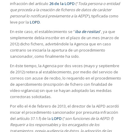
infracción del artículo
26 de la LOPD
(“
Toda persona o entidad
que proceda a la creación de ficheros de datos de carácter
personal lo notificará previamente a la AEPD
”), tipificada como
leve por la
LOPD
.
En este caso, el establecimiento se “
iba de rositas
”, ya que
simplemente debía inscribir en el plazo de un mes (marzo de
2012) dicho fichero, advirtiéndole la Agencia que en caso
contrario se iniciaría la apertura de un procedimiento
sancionador, como finalmente ha sido.
En éste tiempo, la Agencia por dos veces (mayo y septiembre
de 2012) reitera al establecimiento, por medio del servicio de
correos con acuse de recibo, lo requerido en el procedimiento
de apercibimiento (inscripción de fichero con finalidad de
vídeo-vigilancia) sin que se hayan adoptado las medidas
correctoras solicitadas.
Por ello el 4 de febrero de 2013, el director de la AEPD acordó
iniciar el procedimiento sancionador por presunta infracción
del artículo 37.1.f) de la
LOPD
(“
son funciones de la AEPD: f)
Requerir a los responsables y los encargados de los
tratamientos, previa audiencia de éstos, la adopción de las