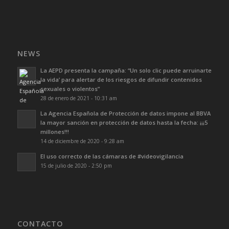
NEWS
La AEPD presenta la campaña: “Un solo clic puede arruinarte
la vida’ para alertar de los riesgos de difundir contenidos
sexuales o violentos”
28 de enero de 2021 - 10:31 am
La Agencia Española de Protección de datos impone al BBVA
la mayor sanción en protección de datos hasta la fecha: ¡¡¡5
millones!!!
14 de diciembre de 2020 - 9:28 am
El uso correcto de las cámaras de #videovigilancia
15 de julio de 2020 - 2:50 pm
CONTACTO