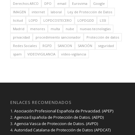
Derechos ARCO
DPO
email
Eurovima
Google
IMAGEN
internet
laboral
Ley de Protección de Datos
licitud
LOPD
LOPDCOSTECERO
LOPDGDD
LSSI
Madrid
menores
multa
nube
nuevas tecnologías
privacidad
procedimiento sancionador
Protección de datos
Redes Sociales
RGPD
SANCION
SANCIÓN
seguridad
spam
VIDEOVIGILANCIA
vídeo-vigilancia
ENLACES RECOMENDADOS
1.
Asociación Profesional Española de Privacidad. (APEP)
2.
Agencia Española de Protección de Datos. (AEPD)
3.
Agencia Vasca de Proteccion de Datos. (AVPD)
4.
Autoridad Catalana de Protección de Datos (APDCAT)