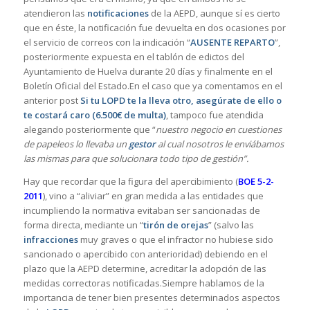
atendieron las
notificaciones
de la AEPD, aunque sí es cierto
que en éste, la notificación fue devuelta en dos ocasiones por
el servicio de correos con la indicación “
AUSENTE REPARTO
”,
posteriormente expuesta en el tablón de edictos del
Ayuntamiento de Huelva durante 20 días y finalmente en el
Boletín Oficial del Estado.En el caso que ya comentamos en el
anterior post
Si tu LOPD te la lleva otro, asegúrate de ello o
te costará caro (6.500€ de multa)
, tampoco fue atendida
alegando posteriormente que “
nuestro negocio en cuestiones
de papeleos lo llevaba un
gestor
al cual nosotros le enviábamos
las mismas para que solucionara todo tipo de gestión”.
Hay que recordar que la figura del apercibimiento (
BOE 5-2-
2011
), vino a “aliviar” en gran medida a las entidades que
incumpliendo la normativa evitaban ser sancionadas de
forma directa, mediante un “
tirón de orejas
” (salvo las
infracciones
muy graves o que el infractor no hubiese sido
sancionado o apercibido con anterioridad) debiendo en el
plazo que la AEPD determine, acreditar la adopción de las
medidas correctoras notificadas.Siempre hablamos de la
importancia de tener bien presentes determinados aspectos