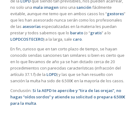
de la
LOPD
que siendo tan previsibles, nos pueden acarrear,
no solo una
mala imagen
sino una
sanción
fácilmente
evitable, aunque me temo que en ambos casos los “
gestores
”
que les han asesorado nunca serán como los profesionales
de las
asesorías
especializadas en la materia les puedan
prestar y todos sabemos que lo
barato
(o “
gratis
” a lo
LOPDCOSTECERO
) a la larga, sale
caro
.
En fin, curioso que en tan corto plazo de tiempo, se hayan
conocido sendas sanciones tan similares si bien es cierto que
en lo que llevamos de año ya se han dictado cerca de 20
procedimientos con parecidas características (infracción del
artículo 37.1.f) de la
LOPD
) y las que se han resuelto con
sanción la multa ha sido de 6.500€ en la mayoría de los casos.
Conclusión:
Si la AEPD te apercibe y “tira de las orejas”, no
hagas “oídos sordos” y atiende su solicitud o prepara 6.500€
para la multa
.