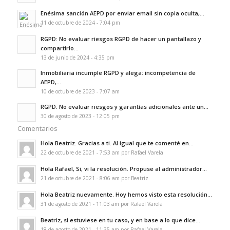
Enésima sanción AEPD por enviar email sin copia oculta,...
11 de octubre de 2024 - 7:04 pm
RGPD: No evaluar riesgos RGPD de hacer un pantallazo y
compartirlo...
13 de junio de 2024 - 4:35 pm
Inmobiliaria incumple RGPD y alega: incompetencia de
AEPD,...
10 de octubre de 2023 - 7:07 am
RGPD: No evaluar riesgos y garantías adicionales ante un...
30 de agosto de 2023 - 12:05 pm
Comentarios
Hola Beatriz. Gracias a ti. Al igual que te comenté en...
22 de octubre de 2021 - 7:53 am por Rafael Varela
Hola Rafael, Si, vi la resolución. Propuse al administrador...
21 de octubre de 2021 - 8:06 am por Beatriz
Hola Beatriz nuevamente. Hoy hemos visto esta resolución...
31 de agosto de 2021 - 11:03 am por Rafael Varela
Beatriz, si estuviese en tu caso, y en base a lo que dice...
18 de agosto de 2021 - 11:35 am por Rafael Varela