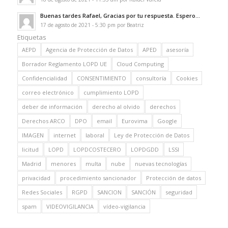
Buenas tardes Rafael, Gracias por tu respuesta. Espero...
17 de agosto de 2021 - 5:30 pm por Beatriz
Etiquetas
AEPD
Agencia de Protección de Datos
APED
asesoría
Borrador Reglamento LOPD UE
Cloud Computing
Confidencialidad
CONSENTIMIENTO
consultoría
Cookies
correo electrónico
cumplimiento LOPD
deber de información
derecho al olvido
derechos
Derechos ARCO
DPO
email
Eurovima
Google
IMAGEN
internet
laboral
Ley de Protección de Datos
licitud
LOPD
LOPDCOSTECERO
LOPDGDD
LSSI
Madrid
menores
multa
nube
nuevas tecnologías
privacidad
procedimiento sancionador
Protección de datos
Redes Sociales
RGPD
SANCION
SANCIÓN
seguridad
spam
VIDEOVIGILANCIA
vídeo-vigilancia