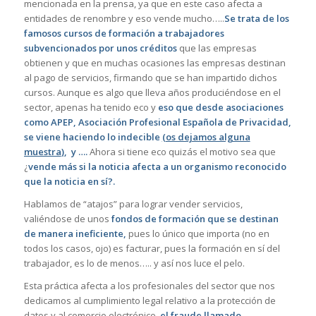
mencionada en la prensa, ya que en este caso afecta a
entidades de renombre y eso vende mucho…..
Se trata de los
famosos cursos de formación a trabajadores
subvencionados por unos créditos
que las empresas
obtienen y que en muchas ocasiones las empresas destinan
al pago de servicios, firmando que se han impartido dichos
cursos. Aunque es algo que lleva años produciéndose en el
sector, apenas ha tenido eco y
eso que desde asociaciones
como APEP, Asociación Profesional Española de Privacidad,
se viene haciendo lo indecible
(
os dejamos alguna
muestra
)
, y ….
Ahora si tiene eco quizás el motivo sea que
¿
vende más si la noticia afecta a un organismo reconocido
que la noticia en sí?.
Hablamos de “atajos” para lograr vender servicios,
valiéndose de unos
fondos de formación que se destinan
de manera ineficiente,
pues lo único que importa (no en
todos los casos, ojo) es facturar, pues la formación en sí del
trabajador, es lo de menos….. y así nos luce el pelo.
Esta práctica afecta a los profesionales del sector que nos
dedicamos al cumplimiento legal relativo a la protección de
datos y al comercio electrónico,
el fraude llamado