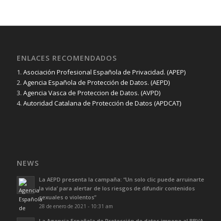
ENLACES RECOMENDADOS
1.
Asociación Profesional Española de Privacidad. (APEP)
2.
Agencia Española de Protección de Datos. (AEPD)
3.
Agencia Vasca de Proteccion de Datos. (AVPD)
4.
Autoridad Catalana de Protección de Datos (APDCAT)
NEWS
La AEPD presenta la campaña: “Un solo clic puede arruinarte
la vida’ para alertar de los riesgos de difundir contenidos
sexuales o violentos”
28 de enero de 2021 - 10:31 am
La Agencia Española de Protección de datos impone al BBVA