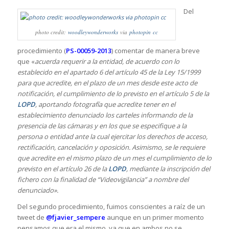
Del
photo credit:
woodleywonderworks
via
photopin
cc
procedimiento (
PS-00059-2013
) comentar de manera breve
que «
acuerda requerir a la entidad, de acuerdo con lo
establecido en el apartado 6 del artículo 45 de la Ley 15/1999
para que acredite, en el plazo de un mes desde este acto de
notificación, el cumplimiento de lo previsto en el artículo 5 de la
LOPD
, aportando fotografía que acredite tener en el
establecimiento denunciado los carteles informando de la
presencia de las cámaras y en los que se especifique a la
persona o entidad ante la cual ejercitar los derechos de acceso,
rectificación, cancelación y oposición. Asimismo, se le requiere
que acredite en el mismo plazo de un mes el cumplimiento de lo
previsto en el artículo 26 de la
LOPD
, mediante la inscripción del
fichero con la finalidad de “Videovigilancia” a nombre del
denunciado».
Del segundo procedimiento, fuimos conscientes a raíz de un
tweet de
@fjavier_sempere
aunque en un primer momento
pensamos que era el mismo, ya que en ambos no se